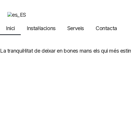
Inici
Instal·lacions
Serveis
Contacta
La tranquil·litat de deixar en bones mans els qui més esti